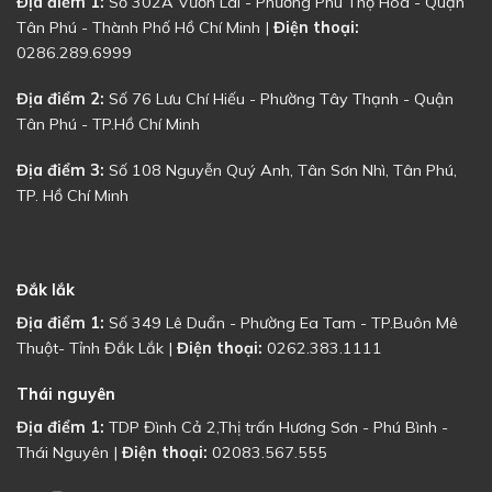
Địa điểm 1:
Số 302A Vườn Lài - Phường Phú Thọ Hòa - Quận
Tân Phú - Thành Phố Hồ Chí Minh |
Điện thoại:
0286.289.6999
Địa điểm 2:
Số 76 Lưu Chí Hiếu - Phường Tây Thạnh - Quận
Tân Phú - TP.Hồ Chí Minh
Địa điểm 3:
Số 108 Nguyễn Quý Anh, Tân Sơn Nhì, Tân Phú,
TP. Hồ Chí Minh
Đắk lắk
Địa điểm 1:
Số 349 Lê Duẩn - Phường Ea Tam - TP.Buôn Mê
Thuột- Tỉnh Đắk Lắk |
Điện thoại:
0262.383.1111
Thái nguyên
Địa điểm 1:
TDP Đình Cả 2,Thị trấn Hương Sơn - Phú Bình -
Thái Nguyên |
Điện thoại:
02083.567.555