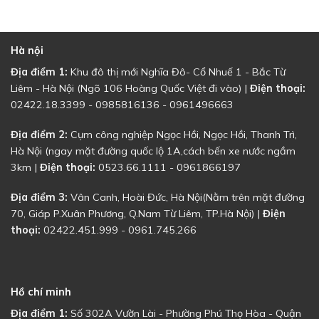
Hà nội
Địa điểm 1:
Khu đô thị mới Nghĩa Đô- Cổ Nhuế 1 - Bắc Từ
Liêm - Hà Nội (Ngõ 106 Hoàng Quốc Việt đi vào) |
Điện thoại:
02422.18.3399 - 0985816136 - 0961496663
Địa điểm 2:
Cụm công nghiệp Ngọc Hồi, Ngọc Hồi, Thanh Trì,
Hà Nội (ngay mặt đường quốc lộ 1A,cách bến xe nước ngầm
3km |
Điện thoại:
0523.66.1111 - 0961866197
Địa điểm 3:
Vân Canh, Hoài Đức, Hà Nội(Nằm trên mặt đường
70, Giáp P.Xuân Phương, Q.Nam Từ Liêm, TP.Hà Nội) |
Điện
thoại:
02422.451.999 - 0961.745.266
Hồ chí minh
Địa điểm 1:
Số 302A Vườn Lài - Phường Phú Thọ Hòa - Quận