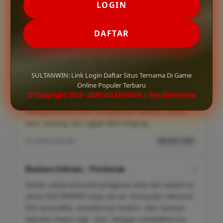
LOGIN
nggak perlu muter-muter. Nyaman banget dan layak
saya rekomendasikan.
DAFTAR
barusan saja
Verified Member
Arunika Pradipta – Surabaya
✔
SULTANWIN: Link Login Daftar Situs Ternama Di Game
Awalnya cuma penasaran karena SULTANWIN lagi
Online Populer Terbaru
booming di Asia. Setelah mencoba, ternyata
© Copyright 2014 - 2026 SULTANWIN | Seo Moneysite
navigasinya simpel dan setiap link mudah ditemukan.
Sebagai pemain baru, pengalaman awalnya terasa
seru, senang, dan nggak bikin bingung.
03 menit yang lalu
Member Aktif
Baskara Adinata – Pontianak
✔
Sudah cukup lama jadi pengguna setia dan sejauh ini
akses SULTANWIN tetap sat-set. Kumpulan referensi
link-nya praktis, tampilannya modern, dan nyaman
dipantau kapan saja. Jujur, bangga menjadikannya