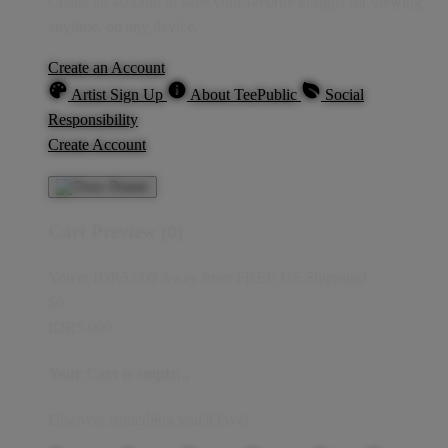
Create an account to save your favorite designs for viewing
anytime, on any device.
Create an Account
Artist Sign Up
About TeePublic
Social
Responsibility
Create Account
Cart Preview (0)
You're
IDR5,000
Away from
FREE US Shipping!
$0
IDR5,000
Your Cart is empty...
Discover something you'll love!