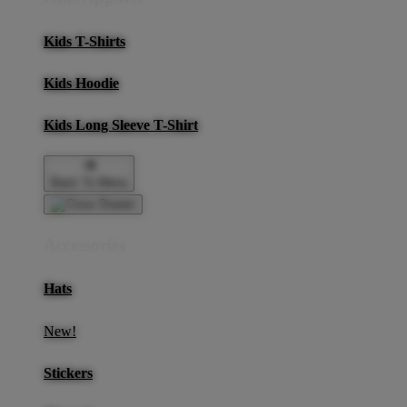
Kids T-Shirts
Kids Hoodie
Kids Long Sleeve T-Shirt
Back To Menu
Accessories
Hats
New!
Stickers