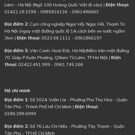
Liêm - Hà Nội (Ngõ 106 Hoàng Quốc Việt đi vào) |
Điện thoại:
02422.18.3399 - 0985816136 - 0961496663
Địa điểm 2:
Cụm công nghiệp Ngọc Hồi, Ngọc Hồi, Thanh Trì,
Hà Nội (ngay mặt đường quốc lộ 1A,cách bến xe nước ngầm
3km |
Điện thoại:
0523.66.1111 - 0961866197
Địa điểm 3:
Vân Canh, Hoài Đức, Hà Nội(Nằm trên mặt đường
70, Giáp P.Xuân Phương, Q.Nam Từ Liêm, TP.Hà Nội) |
Điện
thoại:
02422.451.999 - 0961.745.266
Hồ chí minh
Địa điểm 1:
Số 302A Vườn Lài - Phường Phú Thọ Hòa - Quận
Tân Phú - Thành Phố Hồ Chí Minh |
Điện thoại:
0286.289.6999
Địa điểm 2:
Số 76 Lưu Chí Hiếu - Phường Tây Thạnh - Quận
Tân Phú - TP.Hồ Chí Minh