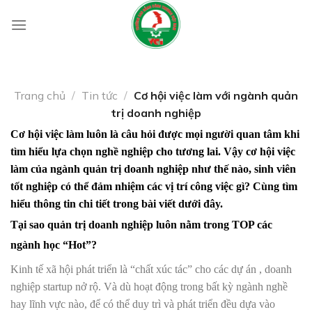
Skip
to
content
Trang chủ
/
Tin tức
/
Cơ hội việc làm với ngành quản
trị doanh nghiệp
Cơ hội việc làm luôn là câu hỏi được mọi người quan tâm khi
tìm hiểu lựa chọn nghề nghiệp cho tương lai. Vậy cơ hội việc
làm của ngành quản trị doanh nghiệp như thế nào, sinh viên
tốt nghiệp có thể đảm nhiệm các vị trí công việc gì? Cùng tìm
hiểu thông tin chi tiết trong bài viết dưới đây.
Tại sao quản trị doanh nghiệp luôn nằm trong TOP các
ngành học “Hot”?
Kinh tế xã hội phát triển là “chất xúc tác” cho các dự án , doanh
nghiệp startup nở rộ. Và dù hoạt động trong bất kỳ ngành nghề
hay lĩnh vực nào, để có thể duy trì và phát triển đều dựa vào